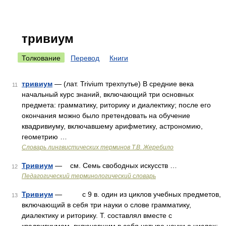
тривиум
Толкование
Перевод
Книги
тривиум
— (лат. Trivium трехпутье) В средние века
11
начальный курс знаний, включающий три основных
предмета: грамматику, риторику и диалектику; после его
окончания можно было претендовать на обучение
квадривиуму, включавшему арифметику, астрономию,
геометрию …
Словарь лингвистических терминов Т.В. Жеребило
Тривиум
— см. Семь свободных искусств …
12
Педагогический терминологический словарь
Тривиум
— с 9 в. один из циклов учебных предметов,
13
включающий в себя три науки о слове грамматику,
диалектику и риторику. Т. составлял вместе с