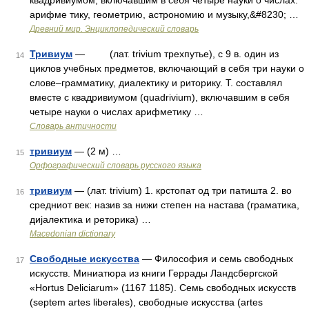
квадривиумом, включавшим в себя четыре науки о числах:
арифме тику, геометрию, астрономию и музыку,&#8230; …
Древний мир. Энциклопедический словарь
Тривиум
— (лат. trivium трехпутье), с 9 в. один из
14
циклов учебных предметов, включающий в себя три науки о
слове–грамматику, диалектику и риторику. Т. составлял
вместе с квадривиумом (quadrivium), включавшим в себя
четыре науки о числах арифметику …
Словарь античности
тривиум
— (2 м) …
15
Орфографический словарь русского языка
тривиум
— (лат. trivium) 1. крстопат од три патишта 2. во
16
средниот век: назив за нижи степен на настава (граматика,
дијалектика и реторика) …
Macedonian dictionary
Свободные искусства
— Философия и семь свободных
17
искусств. Миниатюра из книги Геррады Ландсбергской
«Hortus Deliciarum» (1167 1185). Семь свободных искусств
(septem artes liberales), свободные искусства (artes