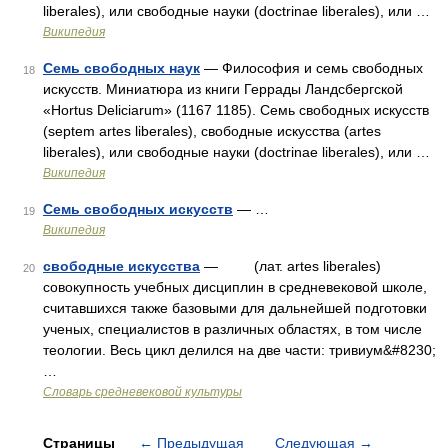
liberales), или свободные науки (doctrinae liberales), или …
Википедия
Семь свободных наук
— Философия и семь свободных
18
искусств. Миниатюра из книги Геррады Ландсбергской
«Hortus Deliciarum» (1167 1185). Семь свободных искусств
(septem artes liberales), свободные искусства (artes
liberales), или свободные науки (doctrinae liberales), или …
Википедия
Семь свободных искусств
— …
19
Википедия
свободные искусства
— (лат. artes liberales)
20
совокупность учебных дисциплин в средневековой школе,
считавшихся также базовыми для дальнейшей подготовки
ученых, специалистов в различных областях, в том числе
теологии. Весь цикл делился на две части: тривиум&#8230;
…
Словарь средневековой культуры
Страницы
←
Предыдущая
Следующая
→